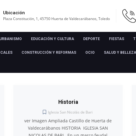
Ubicación
Plaza Constitución, 1, 45750 Huerta de Valdecarábanos, Toledo
URBANISMO
EDUCACIÓN Y CULTURA
DEPORTE
FIESTAS
T
OCALES
CONSTRUCCIÓN Y REFORMAS
OCIO
SALUD Y BELLEZ
Historia
Iglesia San Nicolás de Bari
ver Imagen Ampliada Castillo de Huerta de
Valdecarábanos​ HISTORIA IGLESIA SAN
NICOLAS DE BARI En un marco feudal