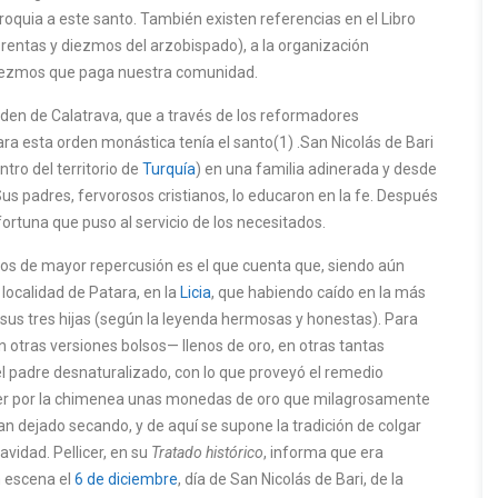
rroquia a este santo. También existen referencias en el Libro
 rentas y diezmos del arzobispado), a la organización
diezmos que paga nuestra comunidad.
rden de Calatrava, que a través de los reformadores
ra esta orden monástica tenía el santo(1) .San Nicolás de Bari
tro del territorio de
Turquía
) en una familia adinerada y desde
us padres, fervorosos cristianos, lo educaron en la fe. Después
ortuna que puso al servicio de los necesitados.
los de mayor repercusión es el que cuenta que, siendo aún
localidad de Patara, en la
Licia
, que habiendo caído en la más
a sus tres hijas (según la leyenda hermosas y honestas). Para
 otras versiones bolsos— llenos de oro, en otras tantas
l padre desnaturalizado, con lo que proveyó el remedio
 caer por la chimenea unas monedas de oro que milagrosamente
n dejado secando, y de aquí se supone la tradición de colgar
avidad. Pellicer, en su
Tratado histórico
, informa que era
n escena el
6 de diciembre
, día de San Nicolás de Bari, de la