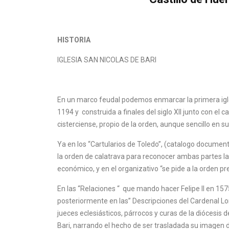
HISTORIA
IGLESIA SAN NICOLAS DE BARI
En un marco feudal podemos enmarcar la primera igles
1194 y construida a finales del siglo XII junto con el c
cisterciense, propio de la orden, aunque sencillo en s
Ya en los “Cartularios de Toledo”, (catalogo document
la orden de calatrava para reconocer ambas partes la 
económico, y en el organizativo “se pide a la orden pr
En las “Relaciones “ que mando hacer Felipe II en 157
posteriormente en las” Descripciones del Cardenal Lo
jueces eclesiásticos, párrocos y curas de la diócesis 
Bari, narrando el hecho de ser trasladada su imagen de