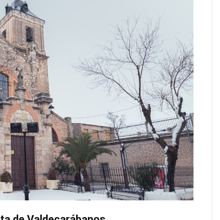
rta de Valdecarábanos​