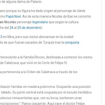
ón de alguna dama de Palacio. ​
ano porque su figura ha dado origen al personaje de
Santa
como
Papá Noel
. ​Asi de esta manera Nicolás de Bari se convirtió
an Nicolás
personaje
legendario
que según la cultura
che del
24
al
25 de diciembre
).
43
en Mira, pero sus restos descansan en la ciudad
ués de que fueran sacados de Turquía tras la
conquista
erteneciente a la familia Rincon, destinada a contener los restos
e Calatrava, que vivió en la Corte de Felipe IV.
a pertenencia a la Orden de Calatrava a través de los
l blasón familiar en madera policroma. Ocupando una posición
 tallado. Su parte central está ocupada por el escudo heráldico
grutescos renacentistas que, con su boca, sostienen unas
nscripciones.”: Flanco izquierdo: Aquí yace el doctor Felipe