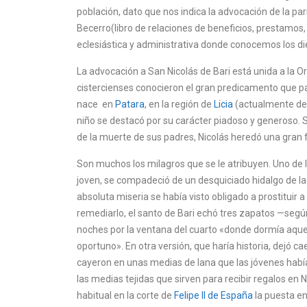
población, dato que nos indica la advocación de la pa
Becerro(libro de relaciones de beneficios, prestamos,
eclesiástica y administrativa donde conocemos los 
La advocación a San Nicolás de Bari está unida a la O
cistercienses conocieron el gran predicamento que pa
nace en
Patara
, en la región de
Licia
(actualmente den
niño se destacó por su carácter piadoso y generoso. S
de la muerte de sus padres, Nicolás heredó una gran f
Son muchos los milagros que se le atribuyen. Uno de 
joven, se compadeció de un desquiciado hidalgo de la 
absoluta miseria se había visto obligado a prostituir 
remediarlo, el santo de Bari echó tres zapatos —según
noches por la ventana del cuarto «donde dormía aque
oportuno». En otra versión, que haría historia, dejó
cayeron en unas medias de lana que las jóvenes había
las medias tejidas que sirven para recibir regalos en N
habitual en la corte de
Felipe II de España
la puesta e