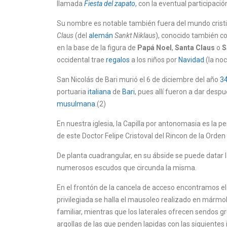
llamada
Fiesta del zapato
, con la eventual participaci
Su nombre es notable también fuera del mundo cristi
Claus
(del
alemán
Sankt Niklaus
), conocido también 
en la base de la figura de
Papá Noel
,
Santa Claus
o
S
occidental trae
regalos
a los niños por
Navidad
(la no
San Nicolás de Bari murió el 6 de diciembre del año
3
portuaria
italiana
de
Bari
, pues allí fueron a dar desp
musulmana
.(2)
En nuestra iglesia, la Capilla por antonomasia es la p
de este Doctor Felipe Cristoval del Rincon de la Orden d
De planta cuadrangular, en su ábside se puede datar l
numerosos escudos que circunda la misma.
En el frontón de la cancela de acceso encontramos e
privilegiada se halla el mausoleo realizado en mármol
familiar, mientras que los laterales ofrecen sendos 
argollas de las que penden lapidas con las siguientes i