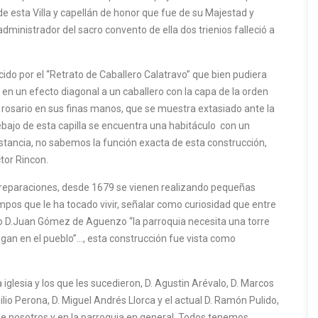
de esta Villa y capellán de honor que fue de su Majestad y
dministrador del sacro convento de ella dos trienios falleció a
cido por el “Retrato de Caballero Calatravo” que bien pudiera
en un efecto diagonal a un caballero con la capa de la orden
n rosario en sus finas manos, que se muestra extasiado ante la
debajo de esta capilla se encuentra una habitáculo con un
stancia, no sabemos la función exacta de esta construcción,
ctor Rincon.
y reparaciones, desde 1679 se vienen realizando pequeñas
pos que le ha tocado vivir, señalar como curiosidad que entre
o D.Juan Gómez de Aguenzo “la parroquia necesita una torre
igan en el pueblo”…, esta construcción fue vista como
glesia y los que les sucedieron, D. Agustin Arévalo, D. Marcos
lio Perona, D. Miguel Andrés Llorca y el actual D. Ramón Pulido,
de nosotros y en la parroquia en general. Todos tenemos