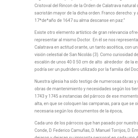
Cristoval del Rincon de la Orden de Calatrava natural 
sacristán mayor de la dicha orden. Franco derecho: y a
17*de*año de 1647 su alma descanse en paz.”
Existe otro elemento artístico de gran relevancia ofre
representar al mismo Doctor. En él se nos representa 
Calatrava en actitud orante, un tanto ascética, con u
visión celestial de San Nicolás (3). Como curiosidad 
escalón de unos 40 0 50 cm de alto alrededor de la e
podría ser un pudridero utilizado por la familia del Do
Nuestra iglesia ha sido testigo de numerosas obras 
obras de mantenimiento y necesidades según los tiem
1743 y 1745 a instancias del párroco de ese moment
alta, en que se coloquen las campanas, para que se o
necesaria según los documentos de la época,
Cada uno de los párrocos que han pasado por nuestra i
Conde, D. Federico Camuñas, D. Manuel Torrijos, D. Emi
dejaron y dejaran su impronta personal en cada uno 