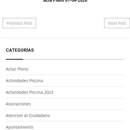
Acta Pleno 01-04-2026
Post navigation
Previous Post
Next Post
CATEGORÍAS
Actas Pleno
Actividades Piscina
Actividades Piscina 2023
Asociaciones
Atencion al Ciudadano
Ayuntamiento